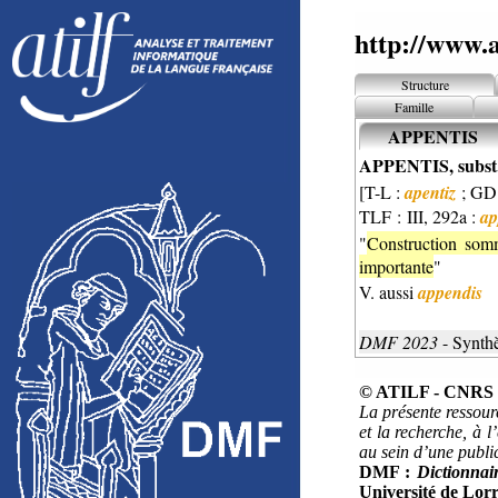
http://www.a
Structure
Famille
APPENTIS
APPENTIS, subst.
[T-L :
apentiz
; GD
TLF : III, 292a :
ap
"
Construction somm
importante
"
V. aussi
appendis
DMF 2023
- Synth
© ATILF - CNRS &
La présente ressour
et la recherche, à l
au sein d’une public
DMF :
Dictionnai
Université de Lorr