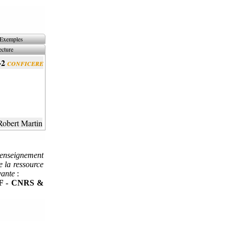
Exemples
ecture
-2
conficere
Robert Martin
l’enseignement
e la ressource
vante
:
LF - CNRS &