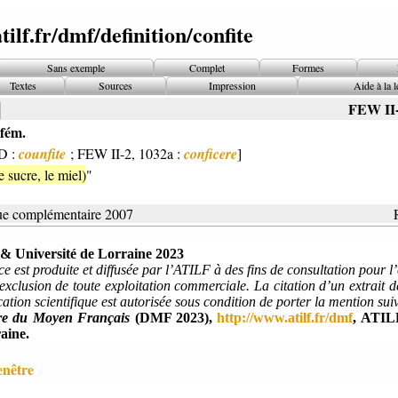
tilf.fr/dmf/definition/confite
Sans exemple
Complet
Formes
Textes
Sources
Impression
Aide à la l
FEW II
fém.
D :
counfite
; FEW II-2, 1032a :
conficere
]
e sucre, le miel)
"
ue complémentaire 2007
 Université de Lorraine 2023
ce est produite et diffusée par l’ATILF à des fins de consultation pour 
’exclusion de toute exploitation commerciale. La citation d’un extrait d
ation scientifique est autorisée sous condition de porter la mention sui
re du Moyen Français
(DMF 2023),
http://www.atilf.fr/dmf
, ATI
aine.
enêtre