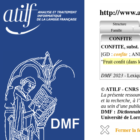
http://www.a
Structure
Famille
CONFITE
CONFITE, subst. 
[GD :
confite
; AN
"
Fruit confit (dans l
DMF 2023
- Lexiq
© ATILF - CNRS &
La présente ressour
et la recherche, à l
au sein d’une public
DMF :
Dictionnai
Université de Lorr
Fermer la f