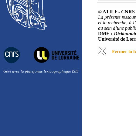
© ATILF - CNRS &
La présente ressour
et la recherche, à l
au sein d’une public
DMF :
Dictionnai
Université de Lorr
Fermer la f
Géré avec la plateforme lexicographique ISIS