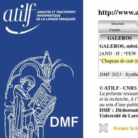
http://www.a
Structure
Famille
GALEROS
GALEROS, subst.
[AND : Ø ; *FEW I
"
Chapeau de cuir (
DMF 2023
- Synth
© ATILF - CNRS &
La présente ressour
et la recherche, à l
au sein d’une public
DMF :
Dictionnai
Université de Lorr
Fermer la f