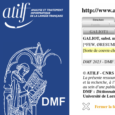
http://www.a
Structure
Famille
GALIOT1
GALIOT, subst. m
[*FEW, ØRESUM
[Sorte de couvre-che
DMF 2023
- DMF 
© ATILF - CNRS &
La présente ressour
et la recherche, à l
au sein d’une public
DMF :
Dictionnai
Université de Lorr
Fermer la f