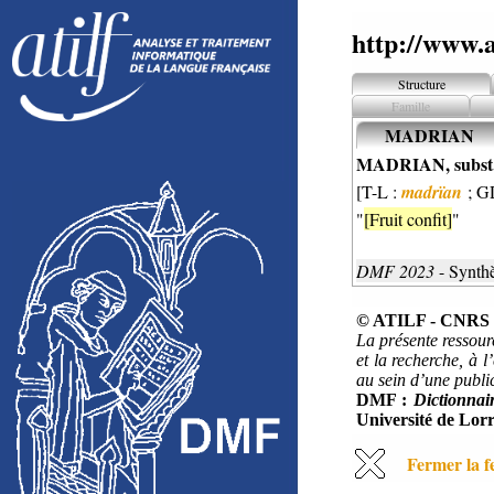
http://www.a
Structure
Famille
MADRIAN
MADRIAN, subst
[T-L :
madrïan
; G
"
[Fruit confit]
"
DMF 2023
- Synth
© ATILF - CNRS &
La présente ressour
et la recherche, à l
au sein d’une public
DMF :
Dictionnai
Université de Lorr
Fermer la f